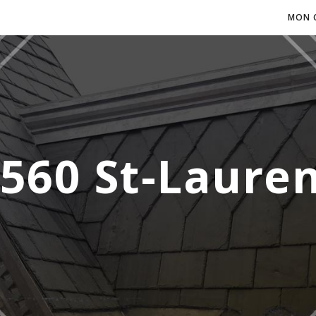
MON 
560 St-Laure